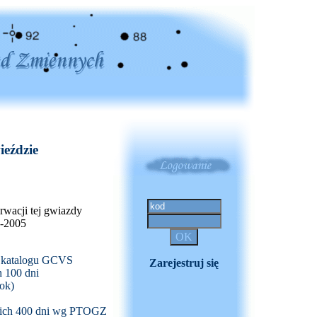
ieździe
wacji tej gwiazdy
1-2005
z katalogu GCVS
Zarejestruj się
 100 dni
ok)
tnich 400 dni wg PTOGZ