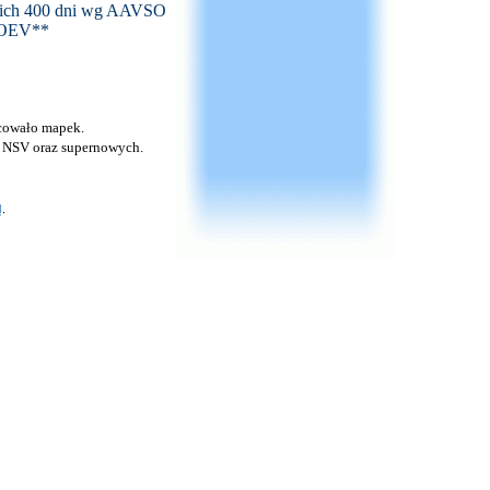
tnich 400 dni wg AAVSO
FOEV**
acowało mapek.
u NSV oraz supernowych.
I
.