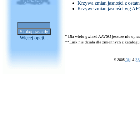
Krzywa zmian jasności z osta
Krzywe zmian jasności wg A
* Dla wielu gwiazd AAVSO jeszcze nie opr
Więcej opcji...
**Link nie działa dla zmiennych z katalog
© 2005
DKI
&
ZS